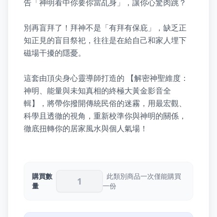
告「神明看中你要你當乩身」，讓你心驚肉跳？

別再盲拜了！拜神不是「有拜有保庇」，缺乏正
知正見的盲目祭祀，往往是在給自己和家人埋下
磁場干擾的隱憂。

這套由頂尖身心靈導師打造的 【解密神聖維度：
神明、能量與未知真相的終極大黃金影音全
輯】，將帶你撥開傳統民俗的迷霧，用最宏觀、
科學且透徹的視角，重新校準你與神明的關係，
徹底扭轉你的居家風水與個人氣場！
購買數
此類別商品一次僅能購買
量
一份