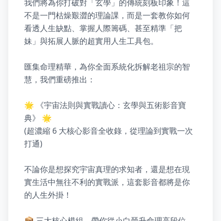
我們將為你打破對「玄學」的傳統刻板印象！這
不是一門枯燥艱澀的理論課，而是一套教你如何
看透人生缺點、掌握人際籌碼、甚至精準「把
妹」與拓展人脈的超實用人生工具包。

匯集命理精華，為你全面系統化拆解老祖宗的智
慧，我們重磅推出：

🌟 《宇宙法則與實戰讀心：玄學與五術影音寶
典》 🌟

(超濃縮 6 大核心影音全收錄，從理論到實戰一次
打通)

不論你是想探究宇宙真理的求知者，還是想在現
實生活中無往不利的實戰派，這套影音都將是你
的人生外掛！

📦 三大核心模組，帶你從小白晉升命理高段位
