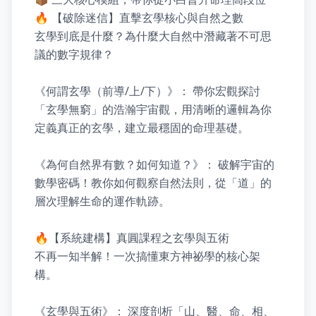
🔥 【破除迷信】直擊玄學核心與自然之數

玄學到底是什麼？為什麼大自然中潛藏著不可思
議的數字規律？

《何謂玄學（前導/上/下）》： 帶你宏觀探討
「玄學無窮」的浩瀚宇宙觀，用清晰的邏輯為你
定義真正的玄學，建立最穩固的命理基礎。

《為何自然界有數？如何知道？》： 破解宇宙的
數學密碼！教你如何觀察自然法則，從「道」的
層次理解生命的運作軌跡。

🔥【系統建構】真圓課程之玄學與五術

不再一知半解！一次搞懂東方神祕學的核心架
構。

《玄學與五術》： 深度剖析「山、醫、命、相、