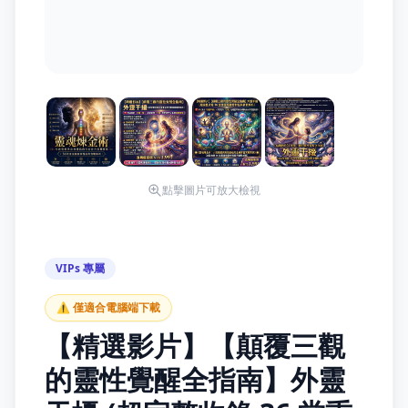
點擊圖片可放大檢視
VIPs 專屬
⚠️ 僅適合電腦端下載
【精選影片】【顛覆三觀
的靈性覺醒全指南】外靈