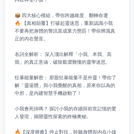
📦 四大核心模組，帶你跨越維度、翻轉命運

🔥 【真相顛覆】打破起靈迷思，重新認識小我

不要再把身體的警訊當成業力懲罰！帶你辨識真
正的內在聲音。

名詞全解析： 深入淺出解釋「小我、本我、高
我」的真正意涵，破除艱澀難懂的靈學迷思。

狂暴能量解密： 那股狂暴能量不是外靈！帶你了
解「靈逼體」與小我覺醒的真相，原來你以為的
中邪，是內建智慧手機啟動了！

小我會死掉嗎？ 探討小我的存續與前世記憶的驚
人發現，揭開靈性探索的終極奧秘。

🔥【深度療癒】停止對抗，聆聽身體與內在小孩