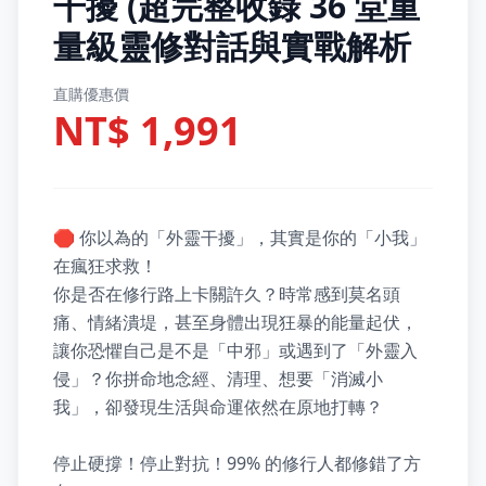
干擾 (超完整收錄 36 堂重
量級靈修對話與實戰解析
直購優惠價
NT$ 1,991
🛑 你以為的「外靈干擾」，其實是你的「小我」
在瘋狂求救！

你是否在修行路上卡關許久？時常感到莫名頭
痛、情緒潰堤，甚至身體出現狂暴的能量起伏，
讓你恐懼自己是不是「中邪」或遇到了「外靈入
侵」？你拼命地念經、清理、想要「消滅小
我」，卻發現生活與命運依然在原地打轉？

停止硬撐！停止對抗！99% 的修行人都修錯了方