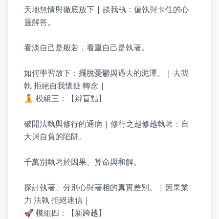
天地無情與徹底放下 | 談我執：偏執與卡住的心
靈解答。

看淡自己是般若，看重自己是執著。

如何學習放下：擺脫憂鬱與過去的泥潭。 | 去我
執 拒絕自我懷疑 轉念 |

🧘 模組三：【辨盲點】

破開法執與修行的通病 | 修行之越修越執著：自
大與自負的陷阱。

千萬別執著於因果、算命與和解。

探討執著、分別心與著相的真實差別。 | 因果業
力 法執 拒絕迷信 |

🚀 模組四：【新跨越】
