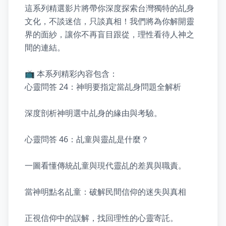
這系列精選影片將帶你深度探索台灣獨特的乩身
文化，不談迷信，只談真相！我們將為你解開靈
界的面紗，讓你不再盲目跟從，理性看待人神之
間的連結。

📺 本系列精彩內容包含：

心靈問答 24：神明要指定當乩身問題全解析

深度剖析神明選中乩身的緣由與考驗。

心靈問答 46：乩童與靈乩是什麼？

一圖看懂傳統乩童與現代靈乩的差異與職責。

當神明點名乩童：破解民間信仰的迷失與真相

正視信仰中的誤解，找回理性的心靈寄託。
