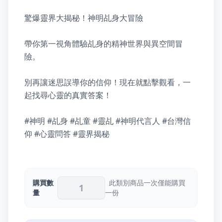
驚爆靈界大揭秘！神明乩身大冒險

帶你第一視角體驗乩身的精神世界與異空間冒
險。

別再讓迷思誤導你的信仰！現在就點擊觀看，一
起找尋心靈的真實答案！

#神明 #乩身 #乩童 #靈乩 #神明代言人 #台灣信
仰 #心靈問答 #靈界揭秘
購買數
此類別商品一次僅能購買
量
一份