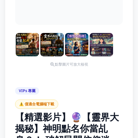
點擊圖片可放大檢視
VIPs 專屬
⚠️ 僅適合電腦端下載
【精選影片】🔮【靈界大
揭秘】神明點名你當乩