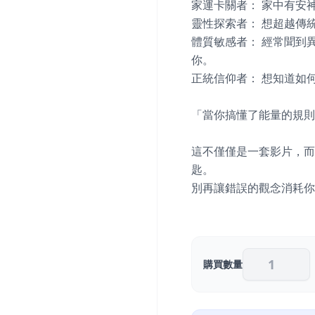
家運卡關者： 家中有安
靈性探索者： 想超越傳
體質敏感者： 經常聞到
你。

正統信仰者： 想知道如
「當你搞懂了能量的規則
這不僅僅是一套影片，而
匙。

別再讓錯誤的觀念消耗你
購買數量