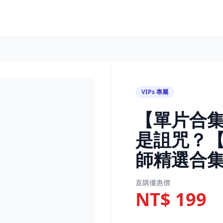
VIPs 專屬
【單片合
是詛咒？
師精選合
直購優惠價
NT$ 199