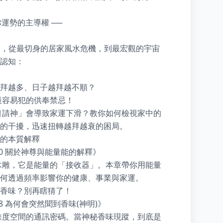
運勢的主導權 ──

主題，從最切身的居家風水危機，到最宏觀的宇宙
認知：

拜越多、日子越拜越不順？

最容易犯的供奉禁忌！

目請神」會導致家運下滑？教你如何檢視家中的
的干擾，迅速扭轉越拜越衰的困局。

的本質解釋

0 關於神尊與能量能的解釋》

木雕，它是能量的「接收器」。本章帶你用能量
何透過頻率影響你的健康、事業與家運。

香味？別再瞎猜了！

 為何會突然聞到香味(神明)》

維度空間的通訊密碼。當神秘香味現蹤，到底是