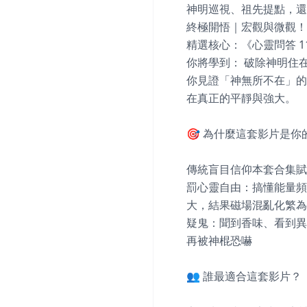
神明巡視、祖先提點，還
終極開悟｜宏觀與微觀！
精選核心：《心靈問答 116
你將學到： 破除神明住
你見證「神無所不在」的
在真正的平靜與強大。

🎯 為什麼這套影片是你
傳統盲目信仰本套合集賦
罰心靈自由：搞懂能量頻
大，結果磁場混亂化繁為
疑鬼：聞到香味、看到異
再被神棍恐嚇

👥 誰最適合這套影片？
