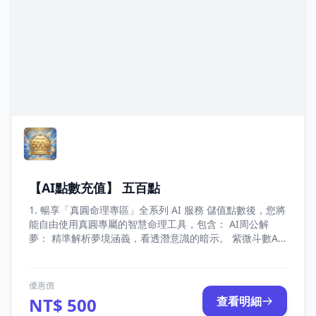
【AI點數充值】 五百點
1. 暢享「真圓命理專區」全系列 AI 服務 儲值點數後，您將
能自由使用真圓專屬的智慧命理工具，包含： AI周公解
夢： 精準解析夢境涵義，看透潛意識的暗示。 紫微斗數AI
解盤： 結合傳統命理與 AI 運算，深入剖析您的專屬命盤。
真圓易經占卜： 傳承千年智慧，為您的未來決策提供清晰
指引。 未來擴充特權： 點數支援未來所有即將上線的「真
優惠價
圓 AI 專案」，一次儲值，持續享受最新服務。 2. 點數價值
NT$ 500
查看明細
1 : 1 等同新台幣，消費最透明 點數與新台幣（NTD）的兌