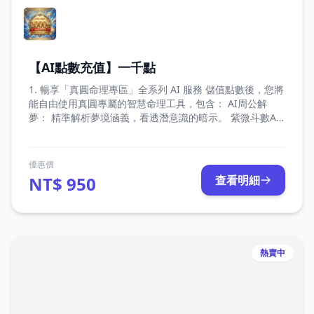
【AI點數充值】一千點
1. 暢享「真圓命理專區」全系列 AI 服務 儲值點數後，您將
能自由使用真圓專屬的智慧命理工具，包含： AI周公解
夢： 精準解析夢境涵義，看透潛意識的暗示。 紫微斗數AI
解盤： 結合傳統命理與 AI 運算，深入剖析您的專屬命盤。
真圓易經占卜： 傳承千年智慧，為您的未來決策提供清晰
指引。 未來擴充特權： 點數支援未來所有即將上線的「真
優惠價
圓 AI 專案」，一次儲值，持續享受最新服務。 2. 點數價值
NT$ 950
查看明細
1 : 1 等同新台幣，消費最透明 點數與新台幣（NTD）的兌
換比例為 1 : 1。價值完全對等，無需費心換算，讓您以最
直觀、最安心的方式體驗我們的命理服務。
熱賣中