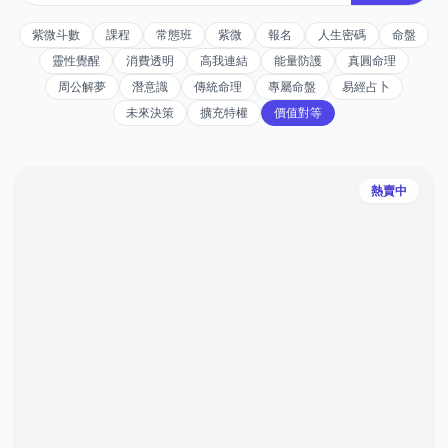
紫微斗數
課程
常態班
紫微
報名
人生密碼
命盤
靈性覺醒
消費透明
高我連結
能量防護
真圓命理
周公解夢
潛意識
傳統命理
專屬命盤
易經占卜
未來決策
擴充特權
價值對等
熱賣中