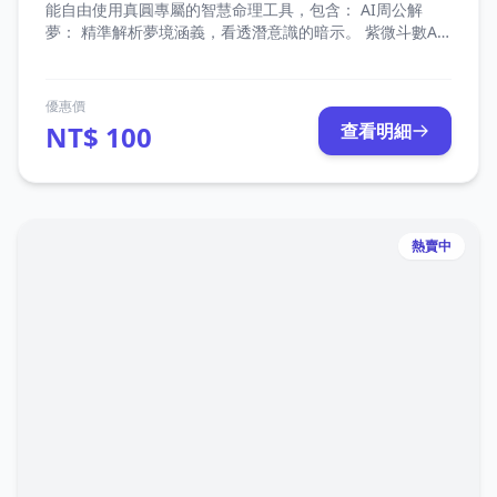
能自由使用真圓專屬的智慧命理工具，包含： AI周公解
夢： 精準解析夢境涵義，看透潛意識的暗示。 紫微斗數AI
解盤： 結合傳統命理與 AI 運算，深入剖析您的專屬命盤。
真圓易經占卜： 傳承千年智慧，為您的未來決策提供清晰
指引。 未來擴充特權： 點數支援未來所有即將上線的「真
優惠價
圓 AI 專案」，一次儲值，持續享受最新服務。 2. 點數價值
NT$ 100
查看明細
1 : 1 等同新台幣，消費最透明 點數與新台幣（NTD）的兌
換比例為 1 : 1。價值完全對等，無需費心換算，讓您以最
直觀、最安心的方式體驗我們的命理服務。
熱賣中