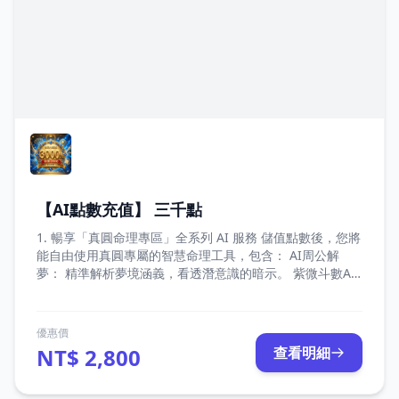
【AI點數充值】 三千點
1. 暢享「真圓命理專區」全系列 AI 服務 儲值點數後，您將
能自由使用真圓專屬的智慧命理工具，包含： AI周公解
夢： 精準解析夢境涵義，看透潛意識的暗示。 紫微斗數AI
解盤： 結合傳統命理與 AI 運算，深入剖析您的專屬命盤。
真圓易經占卜： 傳承千年智慧，為您的未來決策提供清晰
指引。 未來擴充特權： 點數支援未來所有即將上線的「真
優惠價
圓 AI 專案」，一次儲值，持續享受最新服務。 2. 點數價值
NT$ 2,800
查看明細
1 : 1 等同新台幣，消費最透明 點數與新台幣（NTD）的兌
換比例為 1 : 1。價值完全對等，無需費心換算，讓您以最
直觀、最安心的方式體驗我們的命理服務。