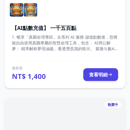
【AI點數充值】 一千五百點
1. 暢享「真圓命理專區」全系列 AI 服務 儲值點數後，您將
能自由使用真圓專屬的智慧命理工具，包含： AI周公解
夢： 精準解析夢境涵義，看透潛意識的暗示。 紫微斗數AI
解盤： 結合傳統命理與 AI 運算，深入剖析您的專屬命盤。
真圓易經占卜： 傳承千年智慧，為您的未來決策提供清晰
指引。 未來擴充特權： 點數支援未來所有即將上線的「真
優惠價
圓 AI 專案」，一次儲值，持續享受最新服務。 2. 點數價值
NT$ 1,400
查看明細
1 : 1 等同新台幣，消費最透明 點數與新台幣（NTD）的兌
換比例為 1 : 1。價值完全對等，無需費心換算，讓您以最
直觀、最安心的方式體驗我們的命理服務。
熱賣中