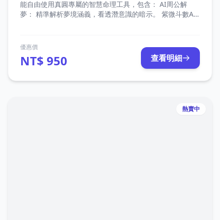
能自由使用真圓專屬的智慧命理工具，包含： AI周公解
夢： 精準解析夢境涵義，看透潛意識的暗示。 紫微斗數AI
解盤： 結合傳統命理與 AI 運算，深入剖析您的專屬命盤。
真圓易經占卜： 傳承千年智慧，為您的未來決策提供清晰
指引。 未來擴充特權： 點數支援未來所有即將上線的「真
優惠價
圓 AI 專案」，一次儲值，持續享受最新服務。 2. 點數價值
NT$ 950
查看明細
1 : 1 等同新台幣，消費最透明 點數與新台幣（NTD）的兌
換比例為 1 : 1。價值完全對等，無需費心換算，讓您以最
直觀、最安心的方式體驗我們的命理服務。
熱賣中