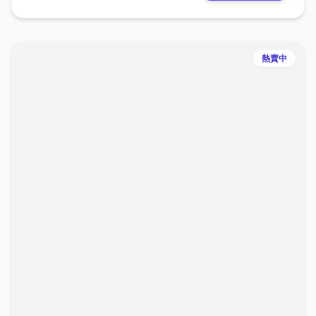
換比例為 1 : 1。價值完全對等，無需費心換算，讓您以最
直觀、最安心的方式體驗我們的命理服務。
熱賣中