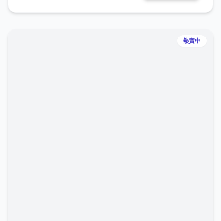
換比例為 1 : 1。價值完全對等，無需費心換算，讓您以最
直觀、最安心的方式體驗我們的命理服務。
熱賣中