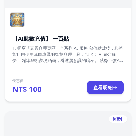
【AI點數充值】 一百點
1. 暢享「真圓命理專區」全系列 AI 服務 儲值點數後，您將
能自由使用真圓專屬的智慧命理工具，包含： AI周公解
夢： 精準解析夢境涵義，看透潛意識的暗示。 紫微斗數AI
解盤： 結合傳統命理與 AI 運算，深入剖析您的專屬命盤。
真圓易經占卜： 傳承千年智慧，為您的未來決策提供清晰
指引。 未來擴充特權： 點數支援未來所有即將上線的「真
優惠價
圓 AI 專案」，一次儲值，持續享受最新服務。 2. 點數價值
NT$ 100
查看明細
1 : 1 等同新台幣，消費最透明 點數與新台幣（NTD）的兌
換比例為 1 : 1。價值完全對等，無需費心換算，讓您以最
直觀、最安心的方式體驗我們的命理服務。
熱賣中