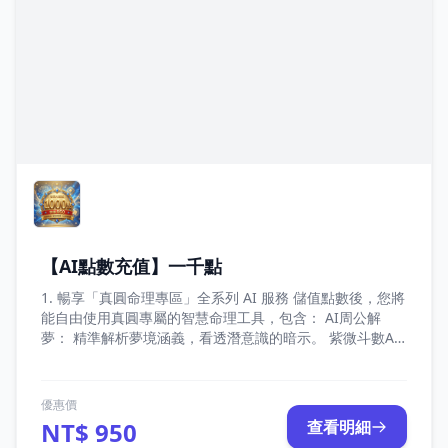
【AI點數充值】一千點
1. 暢享「真圓命理專區」全系列 AI 服務 儲值點數後，您將
能自由使用真圓專屬的智慧命理工具，包含： AI周公解
夢： 精準解析夢境涵義，看透潛意識的暗示。 紫微斗數AI
解盤： 結合傳統命理與 AI 運算，深入剖析您的專屬命盤。
真圓易經占卜： 傳承千年智慧，為您的未來決策提供清晰
指引。 未來擴充特權： 點數支援未來所有即將上線的「真
優惠價
圓 AI 專案」，一次儲值，持續享受最新服務。 2. 點數價值
NT$ 950
查看明細
1 : 1 等同新台幣，消費最透明 點數與新台幣（NTD）的兌