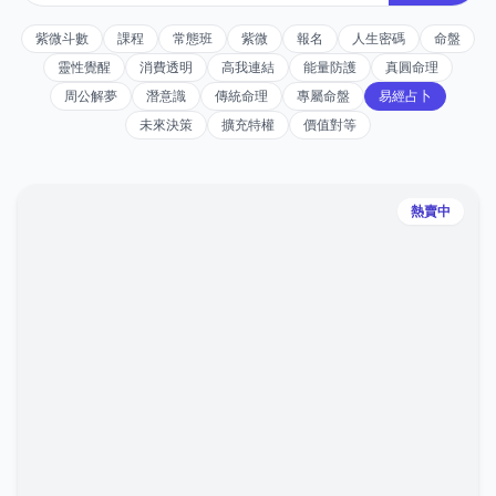
紫微斗數
課程
常態班
紫微
報名
人生密碼
命盤
靈性覺醒
消費透明
高我連結
能量防護
真圓命理
周公解夢
潛意識
傳統命理
專屬命盤
易經占卜
未來決策
擴充特權
價值對等
熱賣中