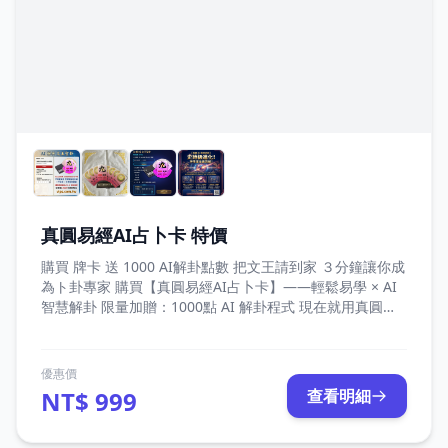
真圓易經AI占卜卡 特價
購買 牌卡 送 1000 AI解卦點數 把文王請到家 ３分鐘讓你成
為ト卦專家 購買【真圓易經AI占卜卡】——輕鬆易學 × AI
智慧解卦 限量加贈：1000點 AI 解卦程式 現在就用真圓易
經占卜卡，瞬間掌握古老智慧的力量！ 不再需要翻閱厚重
典籍，也不用煩惱複雜的推演程序，只需一張卡片，3 分鐘
內，你就能洞悉卦象，輕鬆學會占卜！ 為什麼選擇真圓易
優惠價
經占卜卡？ ※ 簡單易學：新手也能快速上手，卡片圖文並
NT$ 999
查看明細
茂，清晰指引卦象解讀。 ※ 智慧加持：結合古代易經智慧
與現代 AI 技術，提供即時、準確、貼心的解卦指引。 ※ AI
解卦優勢： 秒速解析：輸入卦象，AI 即刻給你答案，不再