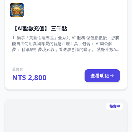
【AI點數充值】 三千點
1. 暢享「真圓命理專區」全系列 AI 服務 儲值點數後，您將
能自由使用真圓專屬的智慧命理工具，包含： AI周公解
夢： 精準解析夢境涵義，看透潛意識的暗示。 紫微斗數AI
解盤： 結合傳統命理與 AI 運算，深入剖析您的專屬命盤。
真圓易經占卜： 傳承千年智慧，為您的未來決策提供清晰
指引。 未來擴充特權： 點數支援未來所有即將上線的「真
優惠價
圓 AI 專案」，一次儲值，持續享受最新服務。 2. 點數價值
NT$ 2,800
查看明細
1 : 1 等同新台幣，消費最透明 點數與新台幣（NTD）的兌
換比例為 1 : 1。價值完全對等，無需費心換算，讓您以最
直觀、最安心的方式體驗我們的命理服務。
熱賣中