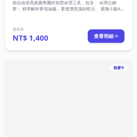
能自由使用真圓專屬的智慧命理工具，包含： AI周公解
夢： 精準解析夢境涵義，看透潛意識的暗示。 紫微斗數AI
解盤： 結合傳統命理與 AI 運算，深入剖析您的專屬命盤。
真圓易經占卜： 傳承千年智慧，為您的未來決策提供清晰
指引。 未來擴充特權： 點數支援未來所有即將上線的「真
優惠價
圓 AI 專案」，一次儲值，持續享受最新服務。 2. 點數價值
NT$ 1,400
查看明細
1 : 1 等同新台幣，消費最透明 點數與新台幣（NTD）的兌
換比例為 1 : 1。價值完全對等，無需費心換算，讓您以最
直觀、最安心的方式體驗我們的命理服務。
熱賣中